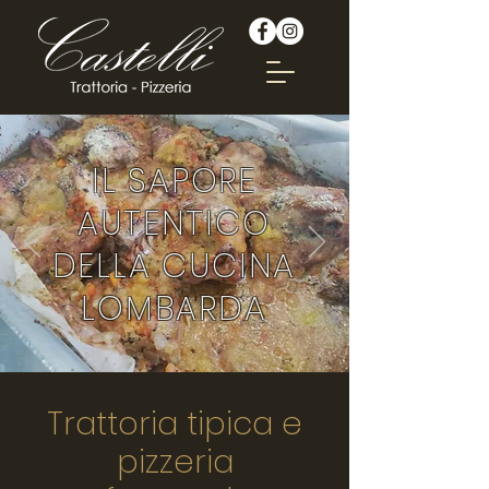
IL SAPORE
AUTENTICO
DELLA CUCINA
LOMBARDA
Trattoria tipica e
pizzeria