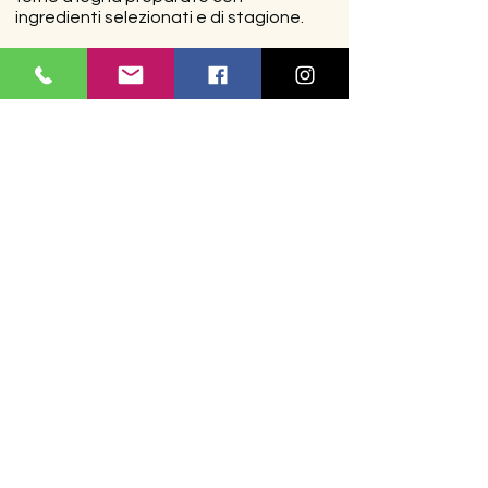
ingredienti selezionati e di stagione.
PRENOTAZIONI E INFORMAZIONI
Via San Lorenzo n°
23 - 22070
Veniano (CO)
Email:
silvano2659@libero.it
Telefono:
031 930800
-
0317185914
Aperto tutti i giorni eccetto il
martedì. Servizio d'asporto e
menù a prezzo fisso.